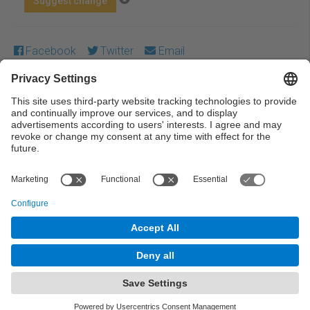
Suggest change
Facebook
Twitter
Email
Except where otherwise noted, content on this work is
licensed under a Creative Commons license:
Attribution-
NonCommercial-NoDerivs 4.0 Generic
← Previous
Next →
© UPC Universitat Politècnica de Catalunya ·
BarcelonaTech
Legal warning
Privacy settings