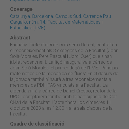
Coverage
Catalunya. Barcelona. Campus Sud. Carrer de Pau
Gargallo, núm. 14. Facultat de Matemàtiques i
Estadística (FME)
Abstract
Enguany, l'acte d'inici de curs serà diferent, centrat en
el reconeixement als 3 exdegans de la Facultat (Joan
Solà-Morales, Pere Pascual i Jordi Quer) que s’han
jubilat recentment. La lliçó inaugural va a càrrec de
Joan Solà-Morales, el primer degà de l’FME:" Principis
matemàtics de la mecànica de fluids" En el decurs de
la jornada també hi haurà altres reconeixements a
membres de PDI i PAS vinculats a la Facultat. La
cloenda anirà a càrrec de Daniel Crespo, rector de la
UPC, i comptarem també amb la participació del Cor
Ol·lari de la Facultat. L'acte tindrà lloc dimecres 11
d'octubre 2023 a les 12.30 h a la sala d’actes de la
Facultat.
Quadre de classificació