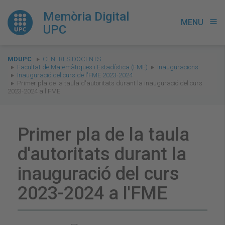
Memòria Digital
MENU
menu
UPC
You
MDUPC
CENTRES DOCENTS
are
Facultat de Matemàtiques i Estadística (FME)
Inauguracions
Inauguració del curs de l'FME 2023-2024
here:
Primer pla de la taula d'autoritats durant la inauguració del curs
2023-2024 a l'FME
Primer pla de la taula
d'autoritats durant la
inauguració del curs
2023-2024 a l'FME