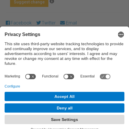
Suggest change
Facebook
Twitter
Email
Except where otherwise noted, content on this work is
licensed under a Creative Commons license:
Attribution-
NonCommercial-NoDerivs 4.0 Generic
← Previous
Next →
© UPC Universitat Politècnica de Catalunya ·
BarcelonaTech
Legal warning
Privacy settings