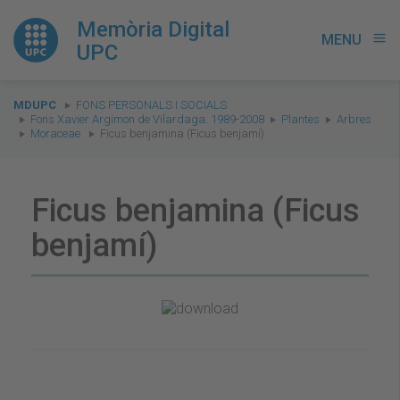
Memòria Digital
MENU
menu
UPC
You
MDUPC
FONS PERSONALS I SOCIALS
are
Fons Xavier Argimon de Vilardaga. 1989-2008
Plantes
Arbres
Moraceae
Ficus benjamina (Ficus benjamí)
here:
Ficus benjamina (Ficus
benjamí)