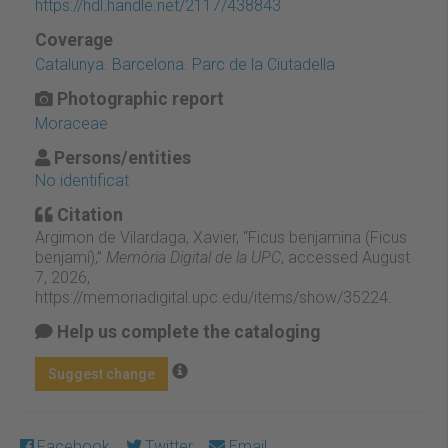
https://hdl.handle.net/2117/438843
Coverage
Catalunya. Barcelona. Parc de la Ciutadella
Photographic report
Moraceae
Persons/entities
No identificat
Citation
Argimon de Vilardaga, Xavier, “Ficus benjamina (Ficus
benjamí),”
Memòria Digital de la UPC
, accessed August
7, 2026,
https://memoriadigital.upc.edu/items/show/35224
.
Help us complete the cataloging
Suggest change
Facebook
Twitter
Email