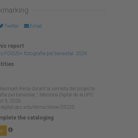
okmarking
Twitter
Email
ic report
s FOCUS+ fotografia pel benestar. 2024.
tities
Hasmukh Kerai durant la xerrada del projecte
ia pel benestar.,”
Memòria Digital de la UPC
,
t 9, 2026,
adigital.upc.edu/items/show/35225
.
mplete the cataloging
ge