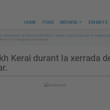
HOME
FONS
BROWSE
EXHIBITS

rior d'Enginyeria de Manresa (EPSEM)
Festes i premis culturals
Projecte c
cte FOCUS+ fotografia pel benestar.
h Kerai durant la xerrada d
ar.