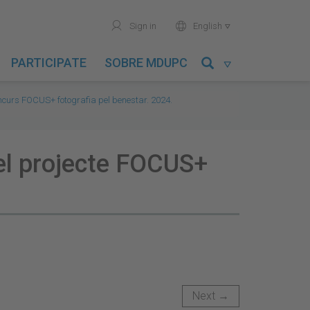
user
world
Sign in
English

PARTICIPATE
SOBRE MDUPC

oncurs FOCUS+ fotografia pel benestar. 2024.
el projecte FOCUS+
Next →