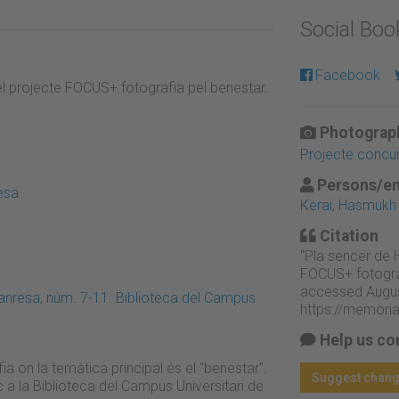
Social Bo
Facebook
l projecte FOCUS+ fotografia pel benestar.
Photograph
Projecte concur
Persons/en
esa
Kerai, Hasmukh
Citation
“Pla sencer de 
FOCUS+ fotograf
accessed Augus
nresa, núm. 7-11. Biblioteca del Campus
https://memori
Help us co
a on la temàtica principal és el "benestar".
Suggest chan
oc a la Biblioteca del Campus Universitari de