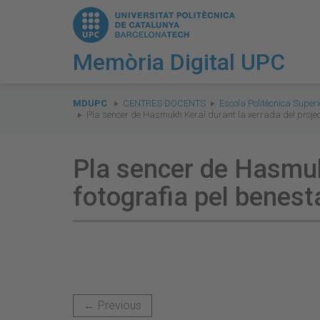
Memòria Digital UPC
You
are
MDUPC
CENTRES DOCENTS
Escola Politècnica Supe
Pla sencer de Hasmukh Kerai durant la xerrada del proje
here:
Pla sencer de Hasmuk
fotografia pel benest
← Previous