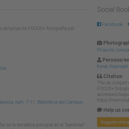
Social Bo
Facebook
a del projecte FOCUS+ fotografia pel
Photograph
Projecte concur
Persons/en
Kerai, Hasmukh
esa
Citation
“Pla de conjunt
FOCUS+ fotograf
accessed Augus
https://memori
nresa, núm. 7-11. Biblioteca del Campus
Help us co
Suggest chan
a on la temàtica principal és el "benestar".