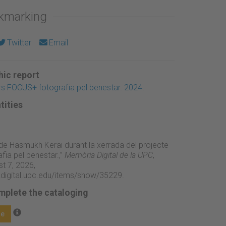
okmarking
Twitter
Email
ic report
s FOCUS+ fotografia pel benestar. 2024.
tities
 de Hasmukh Kerai durant la xerrada del projecte
ia pel benestar.,”
Memòria Digital de la UPC
,
t 7, 2026,
adigital.upc.edu/items/show/35229
.
mplete the cataloging
ge