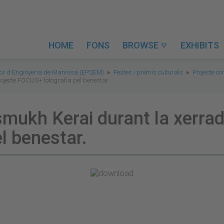
HOME
FONS
BROWSE
EXHIBITS

rior d'Enginyeria de Manresa (EPSEM)
Festes i premis culturals
Projecte c
ojecte FOCUS+ fotografia pel benestar.
mukh Kerai durant la xerrad
l benestar.