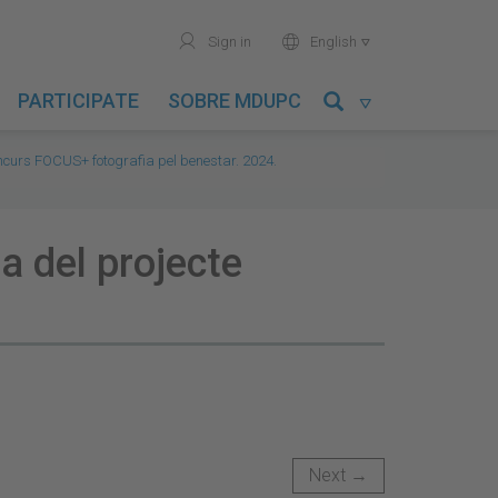
user
world
Sign in
English

PARTICIPATE
SOBRE MDUPC

oncurs FOCUS+ fotografia pel benestar. 2024.
a del projecte
Next →