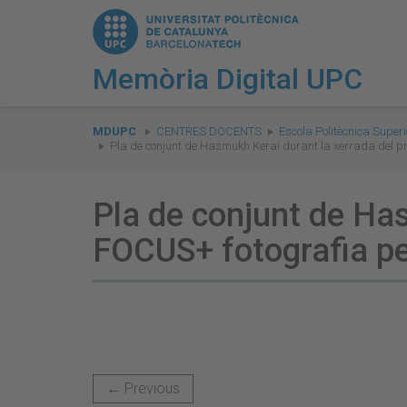
Memòria Digital UPC
You
are
MDUPC
CENTRES DOCENTS
Escola Politècnica Supe
Pla de conjunt de Hasmukh Kerai durant la xerrada del pr
here:
Pla de conjunt de Has
FOCUS+ fotografia pe
← Previous