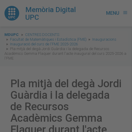
Memòria Digital
MENU
menu
UPC
You
MDUPC
CENTRES DOCENTS
are
Facultat de Matemàtiques i Estadística (FME)
Inauguracions
Inauguració del curs de l'FME 2025-2026
here:
Pla mitjà del degà Jordi Guàrdia i la delegada de Recursos
Acadèmics Gemma Flaquer durant l'acte inaugural del curs 2025-2026 a
l'FME
Pla mitjà del degà Jordi
Guàrdia i la delegada
de Recursos
Acadèmics Gemma
Flaquer durant l'acte