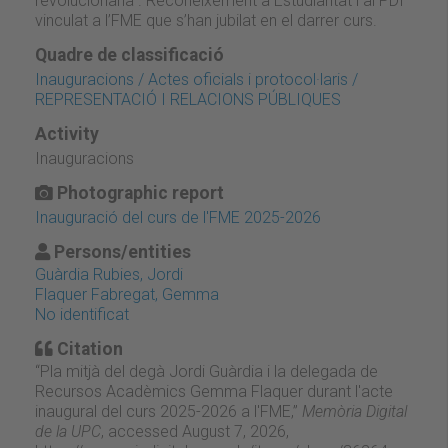
revolucionària”. Reconeixement a Estudiantat i al PDI
vinculat a l’FME que s’han jubilat en el darrer curs.
Quadre de classificació
Inauguracions / Actes oficials i protocol·laris /
REPRESENTACIÓ I RELACIONS PÚBLIQUES
Activity
Inauguracions
Photographic report
Inauguració del curs de l'FME 2025-2026
Persons/entities
Guàrdia Rubies, Jordi
Flaquer Fabregat, Gemma
No identificat
Citation
“Pla mitjà del degà Jordi Guàrdia i la delegada de
Recursos Acadèmics Gemma Flaquer durant l'acte
inaugural del curs 2025-2026 a l'FME,”
Memòria Digital
de la UPC
, accessed August 7, 2026,