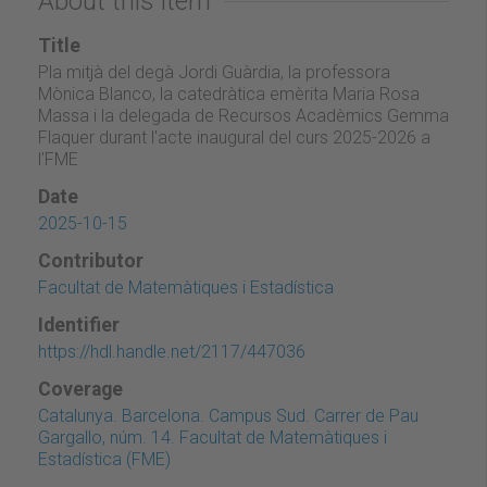
About this item
Title
Pla mitjà del degà Jordi Guàrdia, la professora
Mònica Blanco, la catedràtica emèrita Maria Rosa
Massa i la delegada de Recursos Acadèmics Gemma
Flaquer durant l'acte inaugural del curs 2025-2026 a
l'FME
Date
2025-10-15
Contributor
Facultat de Matemàtiques i Estadística
Identifier
https://hdl.handle.net/2117/447036
Coverage
Catalunya. Barcelona. Campus Sud. Carrer de Pau
Gargallo, núm. 14. Facultat de Matemàtiques i
Estadística (FME)