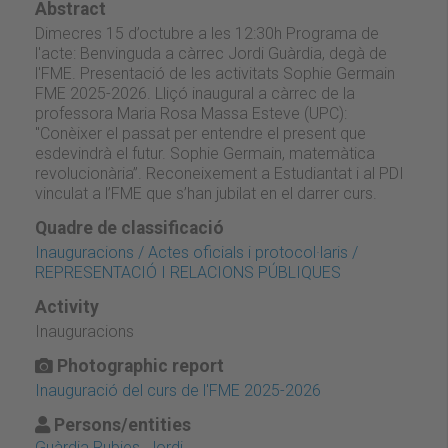
Abstract
Dimecres 15 d’octubre a les 12:30h Programa de
l'acte: Benvinguda a càrrec Jordi Guàrdia, degà de
l'FME. Presentació de les activitats Sophie Germain
FME 2025-2026. Lliçó inaugural a càrrec de la
professora Maria Rosa Massa Esteve (UPC):
"Conèixer el passat per entendre el present que
esdevindrà el futur. Sophie Germain, matemàtica
revolucionària”. Reconeixement a Estudiantat i al PDI
vinculat a l’FME que s’han jubilat en el darrer curs.
Quadre de classificació
Inauguracions / Actes oficials i protocol·laris /
REPRESENTACIÓ I RELACIONS PÚBLIQUES
Activity
Inauguracions
Photographic report
Inauguració del curs de l'FME 2025-2026
Persons/entities
Guàrdia Rubies, Jordi