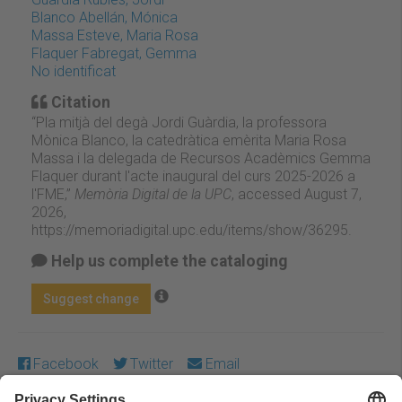
Blanco Abellán, Mónica
Massa Esteve, Maria Rosa
Flaquer Fabregat, Gemma
No identificat
Citation
“Pla mitjà del degà Jordi Guàrdia, la professora
Mònica Blanco, la catedràtica emèrita Maria Rosa
Massa i la delegada de Recursos Acadèmics Gemma
Flaquer durant l'acte inaugural del curs 2025-2026 a
l'FME,”
Memòria Digital de la UPC
, accessed August 7,
2026,
https://memoriadigital.upc.edu/items/show/36295
.
Help us complete the cataloging
Suggest change
Facebook
Twitter
Email