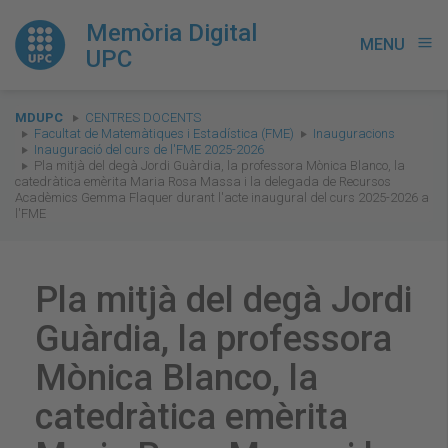
Memòria Digital
MENU
menu
UPC
You
MDUPC
CENTRES DOCENTS
are
Facultat de Matemàtiques i Estadística (FME)
Inauguracions
Inauguració del curs de l'FME 2025-2026
here:
Pla mitjà del degà Jordi Guàrdia, la professora Mònica Blanco, la
catedràtica emèrita Maria Rosa Massa i la delegada de Recursos
Acadèmics Gemma Flaquer durant l'acte inaugural del curs 2025-2026 a
l'FME
Pla mitjà del degà Jordi
Guàrdia, la professora
Mònica Blanco, la
catedràtica emèrita