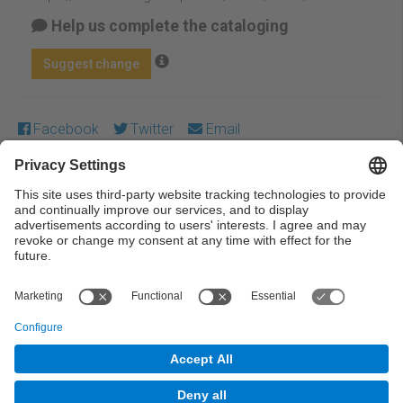
Help us complete the cataloging
Suggest change
Facebook
Twitter
Email
Except where otherwise noted, content on this work is
licensed under a Creative Commons license:
Attribution-
NonCommercial-NoDerivs 4.0 Generic
← Previous
Next →
© UPC Universitat Politècnica de Catalunya ·