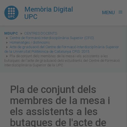
Memòria Digital
MENU
menu
UPC
You
MDUPC
CENTRES DOCENTS
are
Centre de Formació Interdisciplinària Superior (CFIS)
Homenatges i distincions
here:
Acte de graduació del Centre de Formació Interdisciplinària Superior
de la Universitat Politècnica de Catalunya CFIS. 2015
Pla de conjunt dels membres de la mesa i els assistents a les
butaques de l'acte de graduació dels estudiants del Centre de Formació
Interdisciplinària Superior de la UPC
Pla de conjunt dels
membres de la mesa i
els assistents a les
butaques de l'acte de