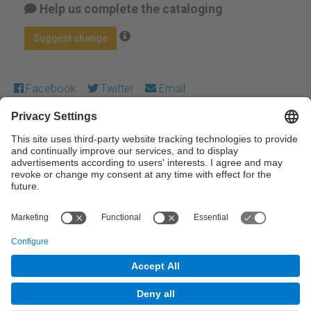
Help us complete the cataloging
Suggest change
Facebook
Twitter
Email
Except where otherwise noted, content on this work is
licensed under a Creative Commons license:
Attribution-
NonCommercial-NoDerivs 4.0 Generic
← Previous
Next →
© UPC Universitat Politècnica de Catalunya ·
BarcelonaTech