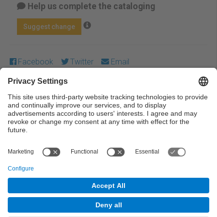
Help us complete the cataloging
Suggest change
Facebook
Twitter
Email
Except where otherwise noted, content on this work is
licensed under a Creative Commons license:
Attribution-
NonCommercial-NoDerivs 3.0 Spain
← Previous
Next →
© UPC Universitat Politècnica de Catalunya ·
BarcelonaTech