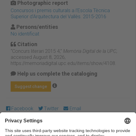
Photographic report
Concursos i premis culturals a l'Escola Tècnica
Superior d'Arquitectura del Vallès. 2015-2016
Persons/entities
No identificat
Citation
“Concurs literari 2015 4,”
Memòria Digital de la UPC
,
accessed August 8, 2026,
https://memoriadigital.upc.edu/items/show/4108
.
Help us complete the cataloging
Suggest change
Facebook
Twitter
Email