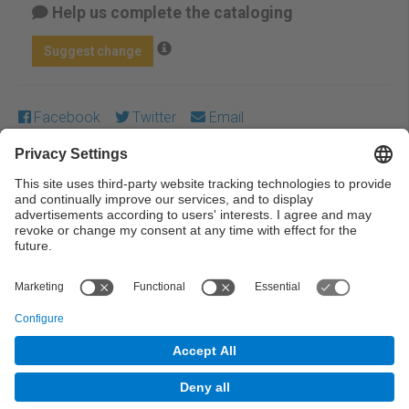
Help us complete the cataloging
Suggest change
Facebook
Twitter
Email
Except where otherwise noted, content on this work is
licensed under a Creative Commons license:
Attribution-
NonCommercial-NoDerivs 3.0 Spain
← Previous
Next →
© UPC Universitat Politècnica de Catalunya ·
BarcelonaTech