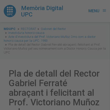
Memòria Digital
MENU
menu
UPC
You
MDUPC
RECTORAT
Gabinet del Rector
are
Investidura honoris causa
Acte d'investidura del Prof. Victoriano Muñoz Oms com a doctor
here:
honoris causa per la UPC. 1993
Pla de detall del Rector Gabriel Ferraté abraçant i felicitant al Prof.
Victoriano Muñoz pel seu nomenament com a Doctor Honoris Causa per la
UPC
Pla de detall del Rector
Gabriel Ferraté
abraçant i felicitant al
Prof. Victoriano Muñoz