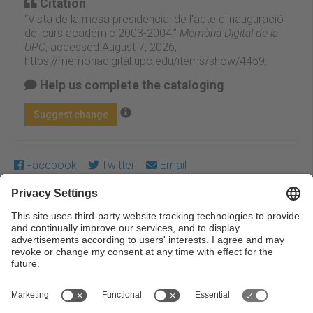
Citation
“Vista de la mesa presidencial de l'acte d'inauguració
del curs acadèmic 2003-2004,”
Memòria Digital de la
UPC
, accessed August 7, 2026,
https://memoriadigital.upc.edu/items/show/4459
.
Help us complete the cataloging
Suggest change
Facebook
Twitter
Email
Except where otherwise noted, content on this work is
licensed under a Creative Commons license:
Attribution-
NonCommercial-NoDerivs 3.0 Spain
← Previous
Next →