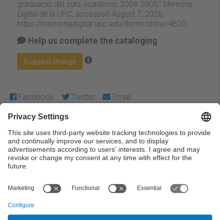
graduació del curs acadèmic 2004-2005,”
Memòria
Digital de la UPC
, accessed August 7, 2026,
https://memoriadigital.upc.edu/items/show/4620
.
Help us complete the cataloging
Suggest change
Facebook
Twitter
Email
Except where otherwise noted, content on this work is
licensed under a Creative Commons license:
Attribution-
NonCommercial-NoDerivs 3.0 Spain
← Previous
Next →