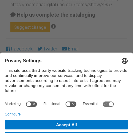
https://memoriadigital.upc.edu/items/show/4857
.
Help us complete the cataloging
Suggest change
Facebook
Twitter
Email
Except where otherwise noted, content on this work is
licensed under a Creative Commons license:
Attribution-
NonCommercial-NoDerivs 3.0 Spain
← Previous
Next →