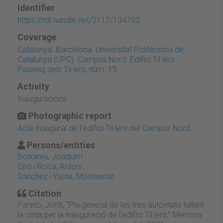
Identifier
https://hdl.handle.net/2117/134792
Coverage
Catalunya. Barcelona. Universitat Politècnica de
Catalunya (UPC). Campus Nord. Edifici Til·lers.
Passeig dels Til·lers, núm. 15
Activity
Inauguracions
Photographic report
Acte inaugural de l'edifici Til·lers del Campus Nord
Persons/entities
Boixareu, Joaquim
Giró i Roca, Antoni
Sánchez i Yuste, Montserrat
Citation
Pareto, Jordi, “Pla general de les tres autoritats tallant
la cinta per la inauguració de l'edifici Til·lers,”
Memòria