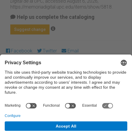
Digital de la UPC
, accessed August 6, 2026,
https://memoriadigital.upc.edu/items/show/5818
.
Help us complete the cataloging
Suggest change
Facebook
Twitter
Email
Except where otherwise noted, content on this work is
licensed under a Creative Commons license:
Attribution-
NonCommercial-NoDerivs 3.0 Spain
← Previous
Next →