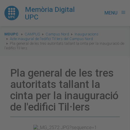
Memòria Digital
MENU
menu
UPC
You
MDUPC
CAMPUS
Campus Nord
Inauguracions
are
Acte inaugural de l'edifici Til·lers del Campus Nord
Pla general de les tres autoritats tallant la cinta per la inauguració de
here:
l'edifici Til·lers
Pla general de les tres
autoritats tallant la
cinta per la inauguració
de l'edifici Til·lers