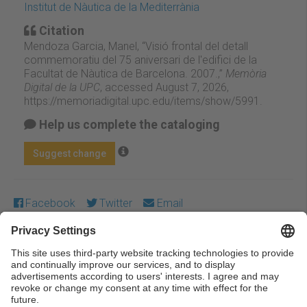
Institut de Nàutica de la Mediterrània
Citation
Mendoza Garcia, Manel, “Visió frontal del detall
commemoratiu del 75 aniversari de l'edifici de la
Facultat de Nàutica de Barcelona. 2007.,”
Memòria
Digital de la UPC
, accessed August 7, 2026,
https://memoriadigital.upc.edu/items/show/5991
.
Help us complete the cataloging
Suggest change
Facebook
Twitter
Email
Except where otherwise noted, content on this work is
licensed under a Creative Commons license:
Attribution-
NonCommercial-NoDerivs 3.0 Spain