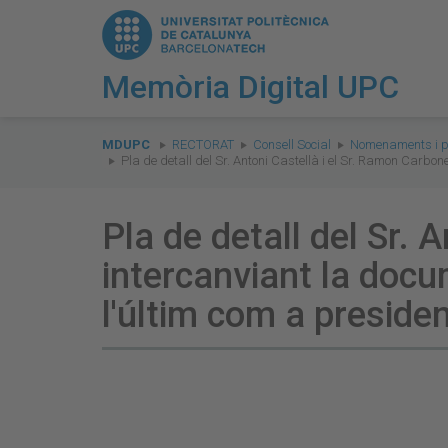
Memòria Digital UPC
You
are
MDUPC
RECTORAT
Consell Social
Nomenaments i p
Pla de detall del Sr. Antoni Castellà i el Sr. Ramon Carbo
here:
Pla de detall del Sr. 
intercanviant la doc
l'últim com a presiden