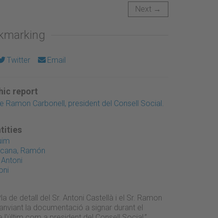
Next →
okmarking
Twitter
Email
ic report
Ramon Carbonell, president del Consell Social.
tities
uim
acana, Ramón
 Antoni
oni
la de detall del Sr. Antoni Castellà i el Sr. Ramon
canviant la documentació a signar durant el
'últim com a president del Consell Social,”