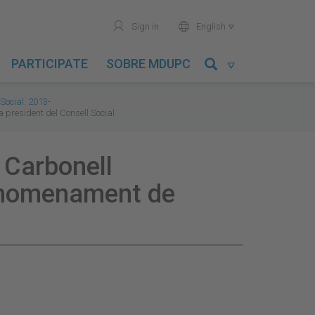
user
world
Sign in
English

PARTICIPATE
SOBRE MDUPC

Social. 2013-
a president del Consell Social
n Carbonell
l nomenament de