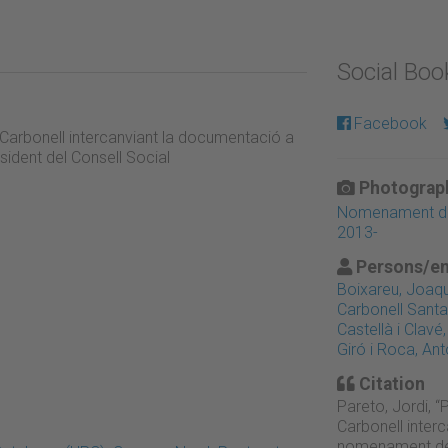
Social Bo
Facebook
on Carbonell intercanviant la documentació a
sident del Consell Social
Photograph
Nomenament de 
2013-
Persons/en
Boixareu, Joaq
Carbonell Sant
Castellà i Clavé,
Giró i Roca, Ant
Citation
Pareto, Jordi, “P
Carbonell inter
nomenament de l