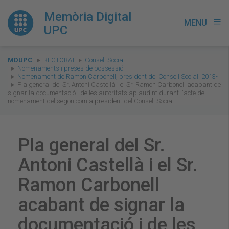
Memòria Digital
MENU
menu
UPC
You
MDUPC
RECTORAT
Consell Social
are
Nomenaments i preses de possessió
Nomenament de Ramon Carbonell, president del Consell Social. 2013-
here:
Pla general del Sr. Antoni Castellà i el Sr. Ramon Carbonell acabant de
signar la documentació i de les autoritats aplaudint durant l'acte de
nomenament del segon com a president del Consell Social
Pla general del Sr.
Antoni Castellà i el Sr.
Ramon Carbonell
acabant de signar la
documentació i de les