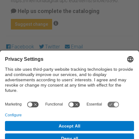
https://memoriadigital.upc.edu/items/show/6390
.
Help us complete the cataloging
Suggest change
Facebook
Twitter
Email
Except where otherwise noted, content on this work is
licensed under a Creative Commons license:
Attribution-
NonCommercial-NoDerivs 3.0 Spain
← Previous
Next →