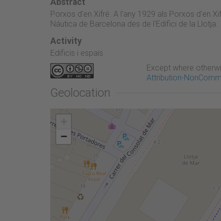
Abstract
Porxos d'en Xifré. A l'any 1929 als Porxos d'en Xifr
Náutica de Barcelona des de l'Edifici de la Llotja.
Activity
Edificis i espais
Except where otherwi
Attribution-NonComme
Geolocation
+
−