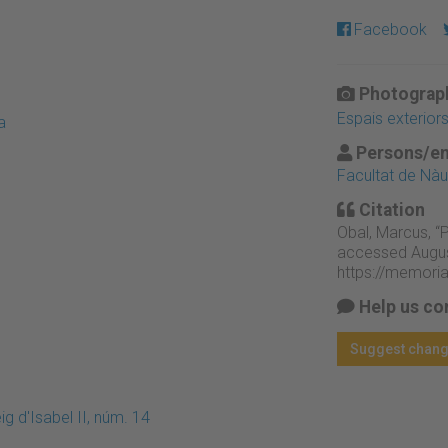
Facebook
Photograph
Espais exterior
a
Persons/en
Facultat de Nàu
Citation
Obal, Marcus, “P
accessed Augus
https://memori
Help us co
Suggest chan
g d'Isabel II, núm. 14