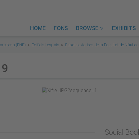
HOME
FONS
BROWSE
EXHIBITS

Barcelona (FNB)
Edificis i espais
Espais exteriors de la Facultat de Nàutica
19
Social Bo