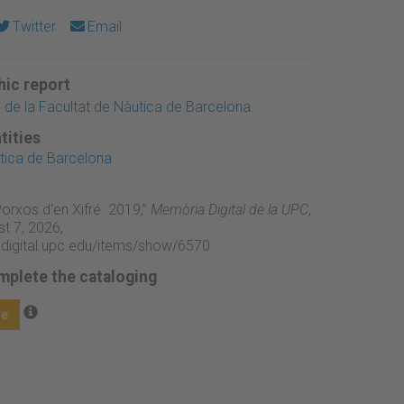
Twitter
Email
ic report
s de la Facultat de Nàutica de Barcelona.
tities
tica de Barcelona
orxos d'en Xifré. 2019,”
Memòria Digital de la UPC
,
t 7, 2026,
adigital.upc.edu/items/show/6570
.
mplete the cataloging
ge