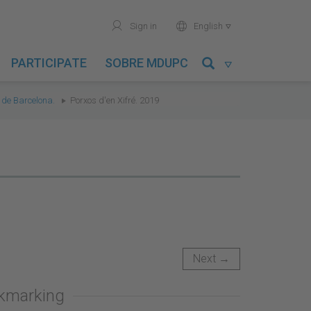
user
world
Sign in
English

PARTICIPATE
SOBRE MDUPC

 de Barcelona.
Porxos d'en Xifré. 2019
Next →
okmarking