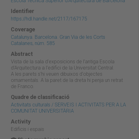
Escola Tècnica Superior d'Arquitectura de Barcelona
Identifier
https://hdl.handle.net/2117/167175
Coverage
Catalunya. Barcelona. Gran Via de les Corts
Catalanes, núm. 585
Abstract
Vista de la sala d'exposicions de l'antiga Escola
d'Arquitectura a l'edifici de la Universitat Central.
A les parets s'hi veuen dibuixos d'objectes
ornamentals. A la paret de la dreta hi penja un retrat
de Franco.
Quadre de classificació
Activitats culturals / SERVEIS I ACTIVITATS PER A LA
COMUNITAT UNIVERSITÀRIA
Activity
Edificis i espais