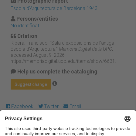
Photographic report
Escola d'Arquitectura de Barcelona 1943
Persons/entities
No identificat
Citation
Ribera, Francisco, “Sala d'exposicions de l'antiga
Escola d'Arquitectura,”
Memòria Digital de la UPC
,
accessed August 9, 2026,
https://memoriadigital.upc.edu/items/show/6631
.
Help us complete the cataloging
Suggest change
Facebook
Twitter
Email