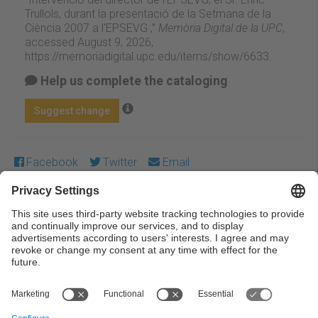
Trullols, durant la presentació de la Setmana de la
Ciència 2007 a l'EPSEVG ,”
Memòria Digital de la UPC
,
accessed August 9, 2026,
https://memoriadigital.upc.edu/items/show/6633
.
Help us complete the cataloging
Suggest change
Facebook
Twitter
Email
Except where otherwise noted, content on this work is
licensed under a Creative Commons license:
Attribution-
NonCommercial-NoDerivs 3.0 Spain
← Previous
Next →