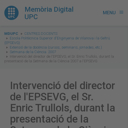
Memòria Digital
MENU
menu
UPC
You
MDUPC
CENTRES DOCENTS
are
Escola Politècnica Superior d'Enginyeria de Vilanova i la Geltrú
(EPSEVG)
here:
Extensió de la docència (cursos, seminaris, jornades, etc.)
Setmana de la Ciència. 2007
Intervenció del director de l'EPSEVG, el Sr. Enric Trullols, durant la
presentació de la Setmana de la Ciència 2007 a l'EPSEVG
Intervenció del director
de l'EPSEVG, el Sr.
Enric Trullols, durant la
presentació de la