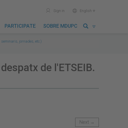
user
world
Sign in
English

PARTICIPATE
SOBRE MDUPC

 seminaris, jornades, etc.)
 despatx de l'ETSEIB.
Next →