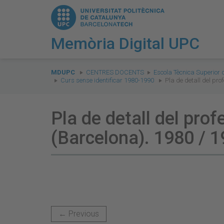
Memòria Digital UPC
You
are
MDUPC
CENTRES DOCENTS
Escola Tècnica Superior 
Curs sense identificar 1980-1990
Pla de detall del pro
here:
Pla de detall del pro
(Barcelona). 1980 / 
← Previous