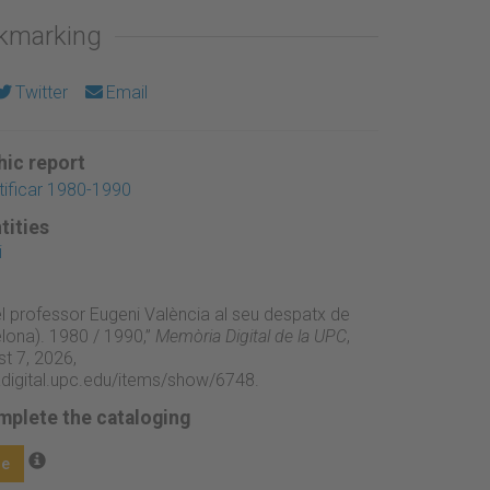
okmarking
Twitter
Email
ic report
tificar 1980-1990
tities
i
el professor Eugeni València al seu despatx de
elona). 1980 / 1990,”
Memòria Digital de la UPC
,
t 7, 2026,
adigital.upc.edu/items/show/6748
.
mplete the cataloging
ge