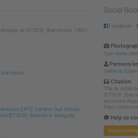
Social Bo
Facebook
u despatx de l'ETSEIB. (Barcelona). 1980 /
Photograph
Curs sense iden
Persons/en
València, Eugen
e Barcelona
Citation
“Pla de detall d
l'ETSEIB. (Barc
accessed Augus
https://memori
 Catalunya (UPC). Campus Sud. Escola
lona (ETSEIB). Biblioteca. Avinguda
Help us co
Suggest chan