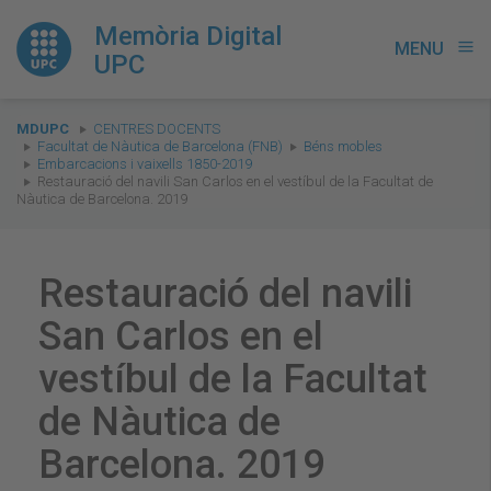
Memòria Digital
MENU
menu
UPC
You
MDUPC
CENTRES DOCENTS
are
Facultat de Nàutica de Barcelona (FNB)
Béns mobles
Embarcacions i vaixells 1850-2019
here:
Restauració del navili San Carlos en el vestíbul de la Facultat de
Nàutica de Barcelona. 2019
Restauració del navili
San Carlos en el
vestíbul de la Facultat
de Nàutica de
Barcelona. 2019