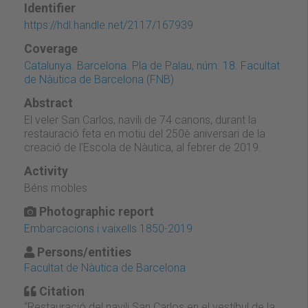
Identifier
https://hdl.handle.net/2117/167939
Coverage
Catalunya. Barcelona. Pla de Palau, núm. 18. Facultat
de Nàutica de Barcelona (FNB)
Abstract
El veler San Carlos, navili de 74 canons, durant la
restauració feta en motiu del 250è aniversari de la
creació de l’Escola de Nàutica, al febrer de 2019.
Activity
Béns mobles
Photographic report
Embarcacions i vaixells 1850-2019
Persons/entities
Facultat de Nàutica de Barcelona
Citation
“Restauració del navili San Carlos en el vestíbul de la