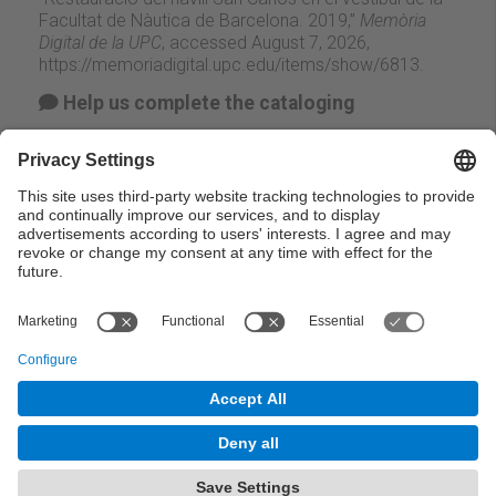
Facultat de Nàutica de Barcelona. 2019,”
Memòria
Digital de la UPC
, accessed August 7, 2026,
https://memoriadigital.upc.edu/items/show/6813
.
Help us complete the cataloging
Suggest change
Facebook
Twitter
Email
← Previous
Next →
© UPC Universitat Politècnica de Catalunya ·
BarcelonaTech