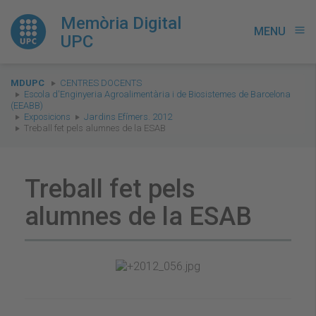
Memòria Digital
MENU
menu
UPC
You
MDUPC
CENTRES DOCENTS
are
Escola d'Enginyeria Agroalimentària i de Biosistemes de Barcelona
(EEABB)
here:
Exposicions
Jardins Efímers. 2012
Treball fet pels alumnes de la ESAB
Treball fet pels
alumnes de la ESAB