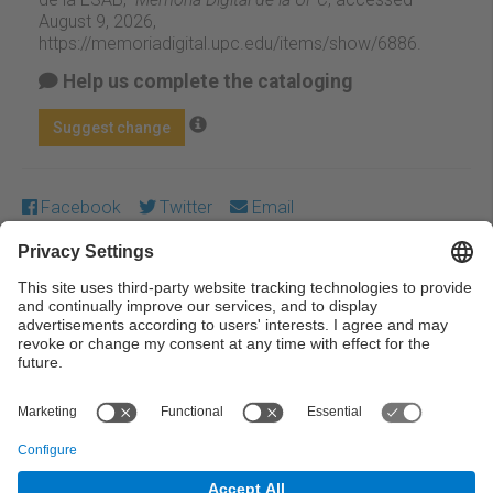
August 9, 2026,
https://memoriadigital.upc.edu/items/show/6886
.
Help us complete the cataloging
Suggest change
Facebook
Twitter
Email
Except where otherwise noted, content on this work is
licensed under a Creative Commons license:
Attribution-
NonCommercial-NoDerivs 3.0 Spain
← Previous
Next →