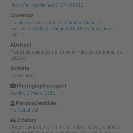
https://hdl.handle.net/2117/168512
Coverage
Catalunya. Castelldefels. Institut de Ciències
Fotòniques (ICFO). Avinguda Carl Friedrich Gauss,
núm. 3
Abstract
Treball de paisatgisme fet en el marc del Centenari de
la ESAB
Activity
Exposicions
Photographic report
Jardins Efímers. 2012
Persons/entities
No identificat
Citation
Josa i Campoamor, Ramón, “Treball fet pels alumnes
de la ESAB,”
Memòria Digital de la UPC
, accessed