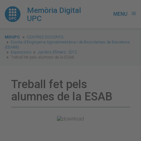
Memòria Digital
MENU
menu
UPC
You
MDUPC
CENTRES DOCENTS
are
Escola d'Enginyeria Agroalimentària i de Biosistemes de Barcelona
(EEABB)
here:
Exposicions
Jardins Efímers. 2012
Treball fet pels alumnes de la ESAB
Treball fet pels
alumnes de la ESAB