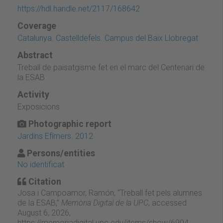
https://hdl.handle.net/2117/168642
Coverage
Catalunya. Castelldefels. Campus del Baix Llobregat
Abstract
Treball de paisatgisme fet en el marc del Centenari de
la ESAB
Activity
Exposicions
Photographic report
Jardins Efímers. 2012
Persons/entities
No identificat
Citation
Josa i Campoamor, Ramón, “Treball fet pels alumnes
de la ESAB,”
Memòria Digital de la UPC
, accessed
August 6, 2026,
https://memoriadigital.upc.edu/items/show/6904
.