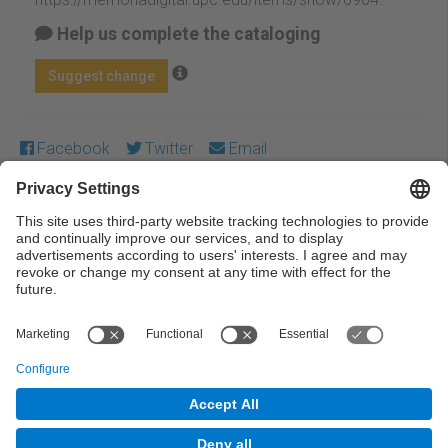
Help us complete the cataloging
Suggest change
Facebook
Twitter
Email
Except where otherwise noted, content on this work is
licensed under a Creative Commons license:
Attribution-
NonCommercial-NoDerivs 3.0 Spain
← Previous
Next →
© UPC Universitat Politècnica de Catalunya ·