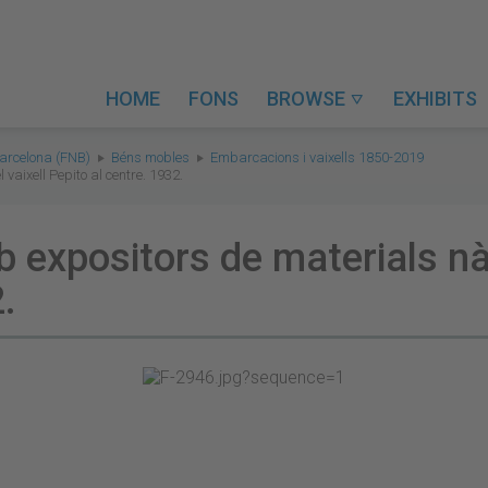
HOME
FONS
BROWSE
EXHIBITS

Barcelona (FNB)
Béns mobles
Embarcacions i vaixells 1850-2019
vaixell Pepito al centre. 1932.
expositors de materials nàut
.