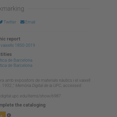
okmarking
Twitter
Email
ic report
vaixells 1850-2019
tities
tica de Barcelona
tica de Barcelona
a amb expositors de materials nàutics i el vaixell
. 1932.,”
Memòria Digital de la UPC
, accessed
adigital.upc.edu/items/show/6987
.
mplete the cataloging
ge