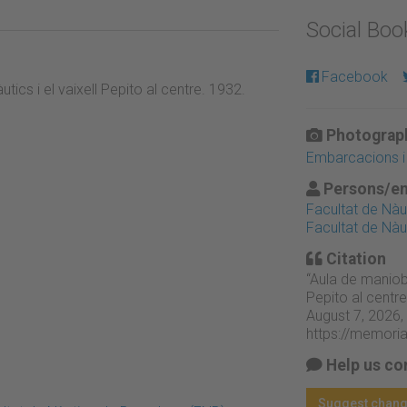
Social Bo
Facebook
ics i el vaixell Pepito al centre. 1932.
Photograph
Embarcacions i 
Persons/en
Facultat de Nàu
Facultat de Nàu
Citation
“Aula de maniobr
Pepito al centre
August 7, 2026,
https://memori
Help us co
Suggest chan