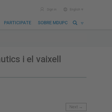
user
world
Sign in
English

PARTICIPATE
SOBRE MDUPC

ics i el vaixell
Next →