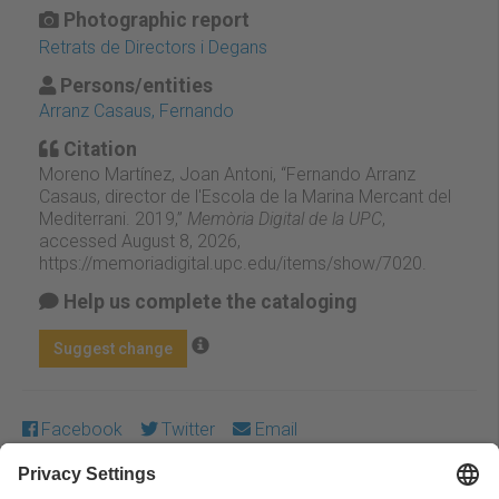
Photographic report
Retrats de Directors i Degans
Persons/entities
Arranz Casaus, Fernando
Citation
Moreno Martínez, Joan Antoni, “Fernando Arranz
Casaus, director de l'Escola de la Marina Mercant del
Mediterrani. 2019,”
Memòria Digital de la UPC
,
accessed August 8, 2026,
https://memoriadigital.upc.edu/items/show/7020
.
Help us complete the cataloging
Suggest change
Facebook
Twitter
Email