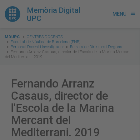
Memòria Digital
MENU
menu
UPC
You
MDUPC
CENTRES DOCENTS
are
Facultat de Nàutica de Barcelona (FNB)
Personal Docent i Investigador
Retrats de Directors i Degans
here:
Fernando Arranz Casaus, director de l'Escola de la Marina Mercant
del Mediterrani. 2019
Fernando Arranz
Casaus, director de
l'Escola de la Marina
Mercant del
Mediterrani. 2019