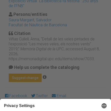
Exposició virtual "La biblioteca fa història : 250 anys
de l'FNB"
Persons/entities
Saura Margarit, Salvador
Facultat de Nàutica de Barcelona
Citation
Viñas Cullell, Anna, “Detall de les veles pintades de
l'exposició "Les meves veles, els nostres vents" .
2019,”
Memòria Digital de la UPC
, accessed August 8,
2026,
https://memoriadigital.upc.edu/items/show/7033
.
Help us complete the cataloging
Suggest change
Facebook
Twitter
Email