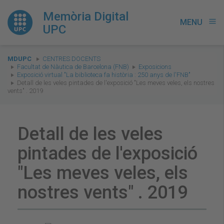
Memòria Digital
MENU
menu
UPC
You
MDUPC
CENTRES DOCENTS
are
Facultat de Nàutica de Barcelona (FNB)
Exposicions
Exposició virtual "La biblioteca fa història : 250 anys de l'FNB"
here:
Detall de les veles pintades de l'exposició "Les meves veles, els nostres
vents" . 2019
Detall de les veles
pintades de l'exposició
"Les meves veles, els
nostres vents" . 2019