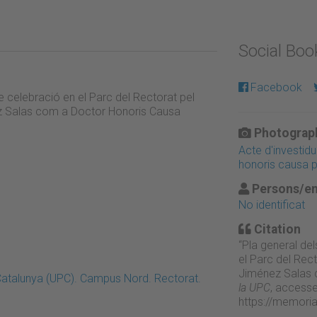
Social Bo
Facebook
e celebració en el Parc del Rectorat pel
ez Salas com a Doctor Honoris Causa
Photograph
Acte d'investid
honoris causa p
Persons/en
No identificat
Citation
“Pla general del
el Parc del Rec
Jiménez Salas 
 Catalunya (UPC). Campus Nord. Rectorat.
la UPC
, accesse
https://memori