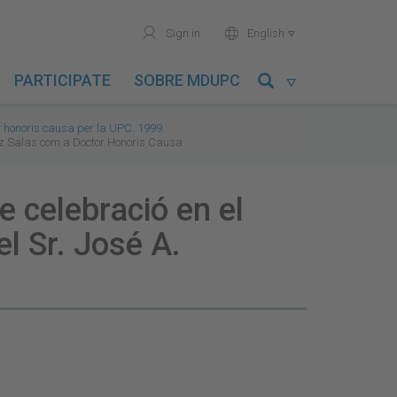
user
world
Sign in
English

PARTICIPATE
SOBRE MDUPC

r honoris causa per la UPC. 1999.
énez Salas com a Doctor Honoris Causa
e celebració en el
l Sr. José A.