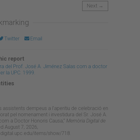
Next →
okmarking
Twitter
Email
ic report
ura del Prof. José A. Jiménez Salas com a doctor
er la UPC. 1999.
tities
s assistents dempeus a l'aperitiu de celebració en
torat pel nomenament i investidura del Sr. José A.
com a Doctor Honoris Causa,”
Memòria Digital de
d August 7, 2026,
adigital.upc.edu/items/show/718
.