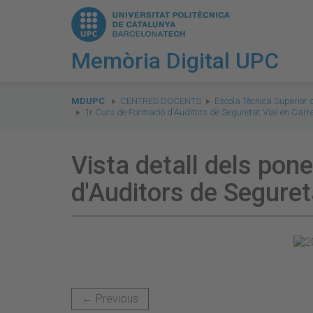
Memòria Digital UPC
You
are
MDUPC
CENTRES DOCENTS
Escola Tècnica Superior
1r Curs de Formació d'Auditors de Seguretat Vial en Carr
here:
Vista detall dels pon
d'Auditors de Seguret
← Previous