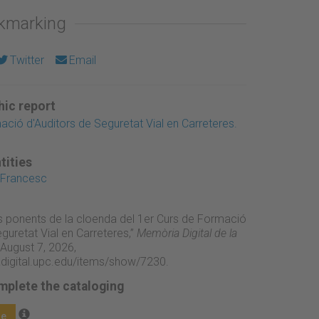
okmarking
Twitter
Email
ic report
ació d'Auditors de Seguretat Vial en Carreteres.
tities
 Francesc
els ponents de la cloenda del 1er Curs de Formació
guretat Vial en Carreteres,”
Memòria Digital de la
August 7, 2026,
adigital.upc.edu/items/show/7230
.
mplete the cataloging
ge