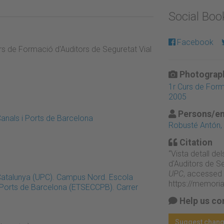
Social Bo
Facebook
urs de Formació d'Auditors de Seguretat Vial
Photograph
1r Curs de Form
2005
Persons/en
anals i Ports de Barcelona
Robusté Antón,
Citation
“Vista detall d
d'Auditors de Se
UPC
, accessed 
 Catalunya (UPC). Campus Nord. Escola
https://memori
i Ports de Barcelona (ETSECCPB). Carrer
Help us co
Suggest chan