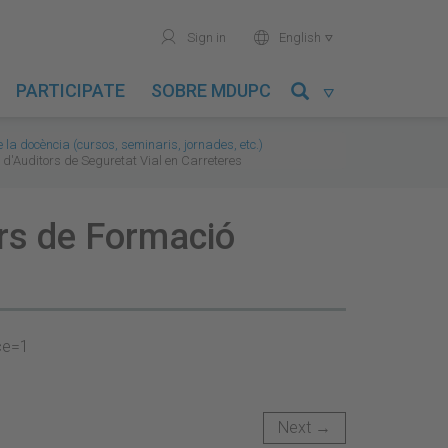
user
world
Sign in
English

PARTICIPATE
SOBRE MDUPC

e la docència (cursos, seminaris, jornades, etc.)
 d'Auditors de Seguretat Vial en Carreteres
urs de Formació
Next →