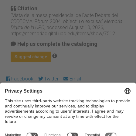
Citation
“Vista de la mesa presidencial de l'acte Debats del
CDDECMA: Fòrum 2004, objectiu o excusa,”
Memòria
Digital de la UPC
, accessed August 10, 2026,
https://memoriadigital.upc.edu/items/show/7512
.
Help us complete the cataloging
Suggest change
Facebook
Twitter
Email
Except where otherwise noted, content on this work is
licensed under a Creative Commons license:
Attribution-
NonCommercial-NoDerivs 3.0 Spain