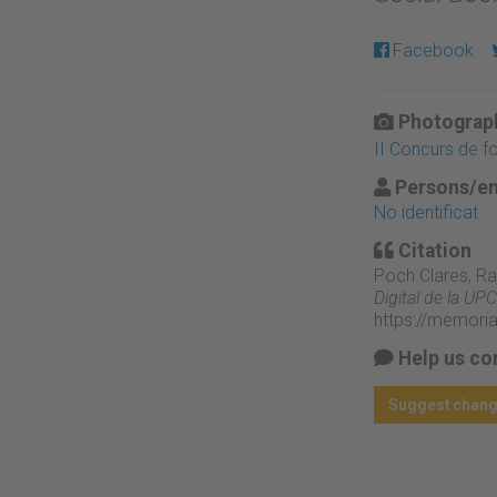
Facebook
Photograph
II Concurs de f
Persons/en
No identificat
Citation
Poch Clares, Ra
Digital de la UPC
https://memori
Help us co
Suggest chan