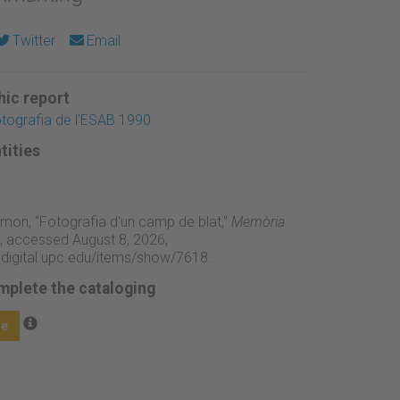
Twitter
Email
ic report
otografia de l'ESAB 1990
tities
mon, “Fotografia d'un camp de blat,”
Memòria
, accessed August 8, 2026,
adigital.upc.edu/items/show/7618
.
mplete the cataloging
ge