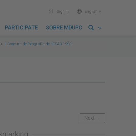
user
world
Sign in
English

PARTICIPATE
SOBRE MDUPC

II Concurs de fotografia de l'ESAB 1990
Next →
okmarking