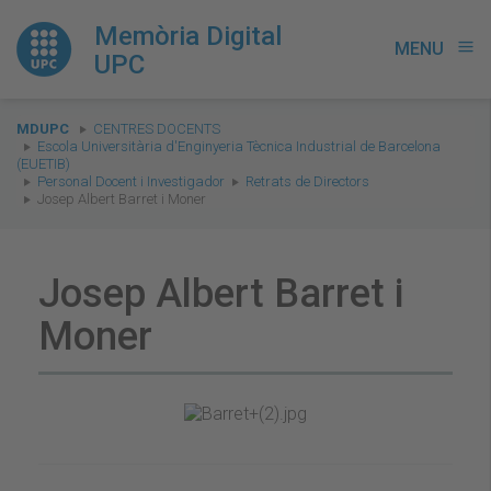
Memòria Digital
MENU
menu
UPC
You
MDUPC
CENTRES DOCENTS
are
Escola Universitària d'Enginyeria Tècnica Industrial de Barcelona
(EUETIB)
here:
Personal Docent i Investigador
Retrats de Directors
Josep Albert Barret i Moner
Josep Albert Barret i
Moner