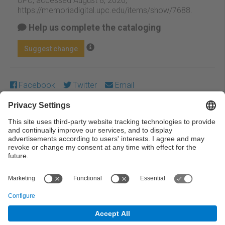
UPC
, accessed August 8, 2026,
https://memoriadigital.upc.edu/items/show/7688
.
Help us complete the cataloging
Suggest change
Facebook
Twitter
Email
Except where otherwise noted, content on this work is
licensed under a Creative Commons license:
Attribution-
NonCommercial-NoDerivs 3.0 Spain
← Previous
Next →