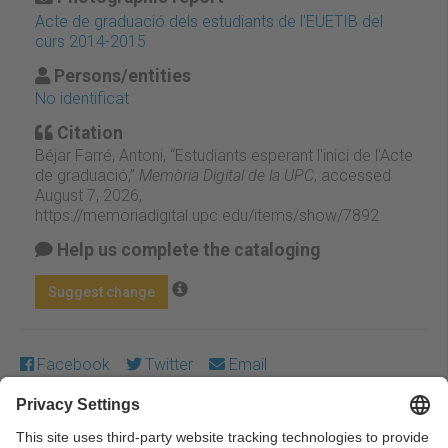
Acte de graduació dels estudiants de l'EUETIB del
curs 2014-2015
Persons/entities
No identificat
Citation
Béjar Farré, Antoni, “Estudiants esperant l'inici de l'Acte
de graduació,”
Memòria Digital de la UPC
, accessed
August 7, 2026,
https://memoriadigital.upc.edu/items/show/7892
.
Help us complete the cataloging
Suggest change
Facebook
Twitter
Email