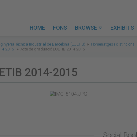
HOME
FONS
BROWSE
EXHIBITS

nginyeria Tècnica Industrial de Barcelona (EUETIB)
Homenatges i distincions
014-2015
Acte de graduació EUETIB 2014-2015
UETIB 2014-2015
Social Bo