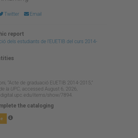
Twitter
Email
ic report
ió dels estudiants de l'EUETIB del curs 2014-
tities
toni, “Acte de graduació EUETIB 2014-2015,”
 de la UPC
, accessed August 6, 2026,
adigital.upc.edu/items/show/7894
.
mplete the cataloging
ge