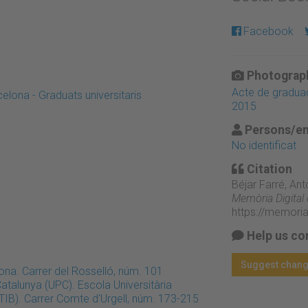
Facebook
Photograph
Acte de graduac
celona - Graduats universitaris
2015
Persons/en
No identificat
Citation
Béjar Farré, An
Memòria Digital
https://memori
Help us co
Suggest chan
ona. Carrer del Rosselló, núm. 101
Catalunya (UPC). Escola Universitària
TIB). Carrer Comte d'Urgell, núm. 173-215