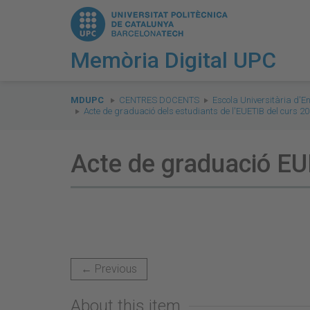
Memòria Digital UPC
You
are
MDUPC
CENTRES DOCENTS
Escola Universitària d'E
Acte de graduació dels estudiants de l'EUETIB del curs 2
here:
Acte de graduació E
← Previous
About this item