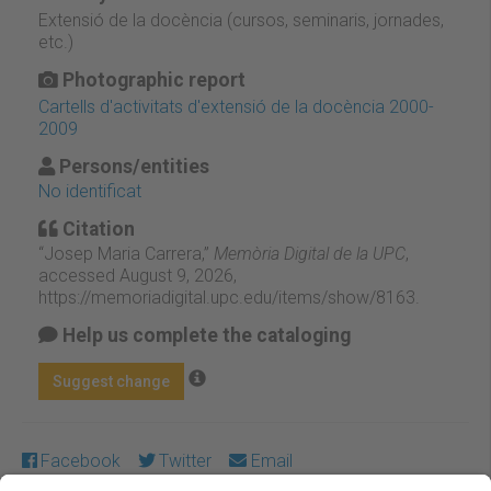
Extensió de la docència (cursos, seminaris, jornades,
etc.)
Photographic report
Cartells d'activitats d'extensió de la docència 2000-
2009
Persons/entities
No identificat
Citation
“Josep Maria Carrera,”
Memòria Digital de la UPC
,
accessed August 9, 2026,
https://memoriadigital.upc.edu/items/show/8163
.
Help us complete the cataloging
Suggest change
Facebook
Twitter
Email