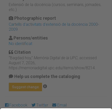
Extensió de la docència (cursos, seminaris, jornades,
etc.)
Photographic report
Cartells d'activitats d'extensió de la docència 2000-
2009
Persons/entities
No identificat
Citation
“Bagdad hoy,”
Memòria Digital de la UPC
, accessed
August 7, 2026,
https://memoriadigital.upc.edu/items/show/8214
.
Help us complete the cataloging
Suggest change
Facebook
Twitter
Email