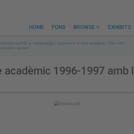
HOME
FONS
BROWSE
EXHIBITS

e Barcelona (FIB)
Homenatges i distincions
Acte acadèmic 1996-1997
 el públic de fons
te acadèmic 1996-1997 amb la 