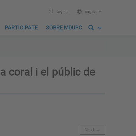
user
world
Sign in
English

PARTICIPATE
SOBRE MDUPC

coral i el públic de
Next →