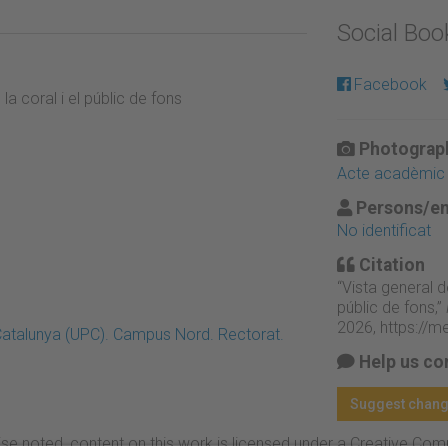
Social Bo
Facebook
 coral i el públic de fons
Photograph
Acte acadèmic
Persons/en
No identificat
Citation
“Vista general 
públic de fons,”
2026,
https://m
 Catalunya (UPC). Campus Nord. Rectorat.
Help us co
Suggest chan
se noted, content on this work is licensed under a Creative Co