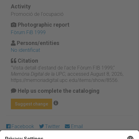
Activity
Promoció de l'ocupació
Photographic report
Fòrum FiB 1999
Persons/entities
No identificat
Citation
“Vista detall d'estand de l'acte Fòrum FIB 1999,”
Memòria Digital de la UPC
, accessed August 8, 2026,
https://memoriadigital.upc.edu/items/show/8556
.
Help us complete the cataloging
Suggest change
Facebook
Twitter
Email