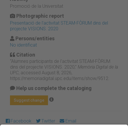
Promoció de la Universitat
Photographic report
Presentació de l'activitat STEAM-FÒRUM dins del
projecte VISIONS. 2020
Persons/entities
No identificat
Citation
“Alumnes participants de l'activitat STEAM-FÒRUM
dins del projecte VISIONS. 2020,”
Memòria Digital de la
UPC
, accessed August 8, 2026,
https://memoriadigital.upc.edu/items/show/9512
.
Help us complete the cataloging
Suggest change
Facebook
Twitter
Email