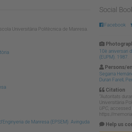
Social Bo
Facebook
l'Escola Universitària Politècnica de Manresa.
Photograph
10è aniversari d
tòria
(EUPM). 1987.
Persons/en
Segarra Hernánd
Duran Farell, Pe
esa
Citation
“Autoritats duran
Universitària P
UPC
, accessed 
https://memori
 d'Enginyeria de Manresa (EPSEM). Avinguda
Help us co