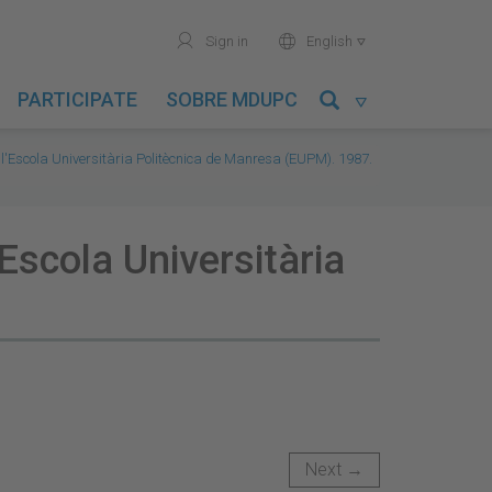
user
world
Sign in
English

PARTICIPATE
SOBRE MDUPC

 l'Escola Universitària Politècnica de Manresa (EUPM). 1987.
'Escola Universitària
Next →