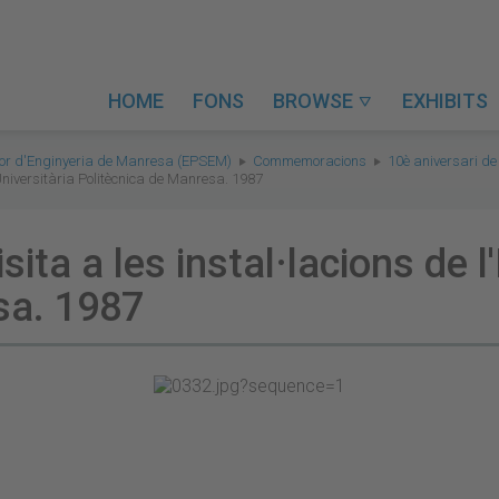
HOME
FONS
BROWSE
EXHIBITS

rior d'Enginyeria de Manresa (EPSEM)
Commemoracions
10è aniversari de
a Universitària Politècnica de Manresa. 1987
sita a les instal·lacions de l
sa. 1987