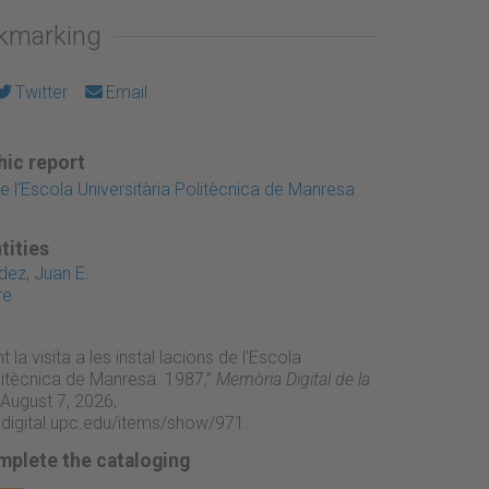
okmarking
Twitter
Email
ic report
e l'Escola Universitària Politècnica de Manresa
tities
ez, Juan E.
re
t la visita a les instal·lacions de l'Escola
olitècnica de Manresa. 1987,”
Memòria Digital de la
August 7, 2026,
adigital.upc.edu/items/show/971
.
mplete the cataloging