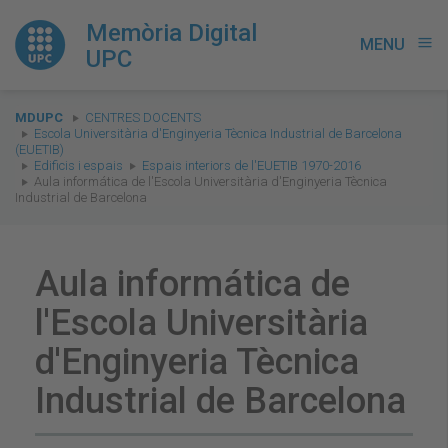
Memòria Digital
MENU
menu
UPC
You
MDUPC
CENTRES DOCENTS
are
Escola Universitària d'Enginyeria Tècnica Industrial de Barcelona
(EUETIB)
here:
Edificis i espais
Espais interiors de l'EUETIB 1970-2016
Aula informática de l'Escola Universitària d'Enginyeria Tècnica
Industrial de Barcelona
Aula informática de
l'Escola Universitària
d'Enginyeria Tècnica
Industrial de Barcelona