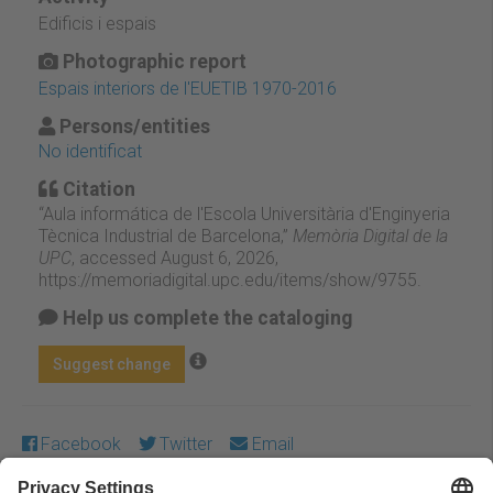
Edificis i espais
Photographic report
Espais interiors de l'EUETIB 1970-2016
Persons/entities
No identificat
Citation
“Aula informática de l'Escola Universitària d'Enginyeria
Tècnica Industrial de Barcelona,”
Memòria Digital de la
UPC
, accessed August 6, 2026,
https://memoriadigital.upc.edu/items/show/9755
.
Help us complete the cataloging
Suggest change
Facebook
Twitter
Email