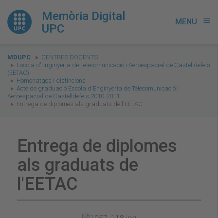
Memòria Digital
MENU
menu
UPC
You
MDUPC
CENTRES DOCENTS
are
Escola d'Enginyeria de Telecomunicació i Aeroespacial de Castelldefels
(EETAC)
here:
Homenatges i distincions
Acte de graduació Escola d'Enginyeria de Telecomunicació i
Aeroespacial de Castelldefels 2010-2011
Entrega de diplomes als graduats de l'EETAC
Entrega de diplomes
als graduats de
l'EETAC