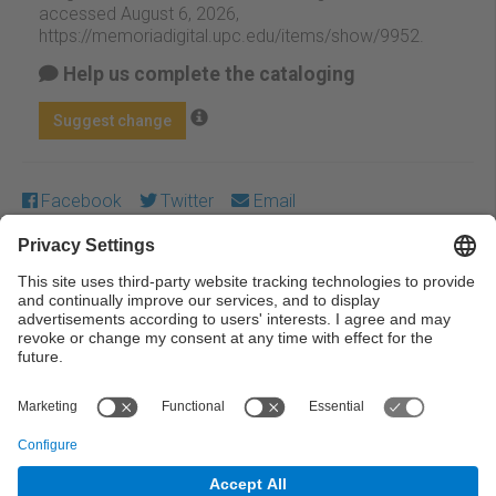
accessed August 6, 2026,
https://memoriadigital.upc.edu/items/show/9952
.
Help us complete the cataloging
Suggest change
Facebook
Twitter
Email
Except where otherwise noted, content on this work is
licensed under a Creative Commons license:
Attribution-
NonCommercial-NoDerivs 3.0 Spain
← Previous
Next →