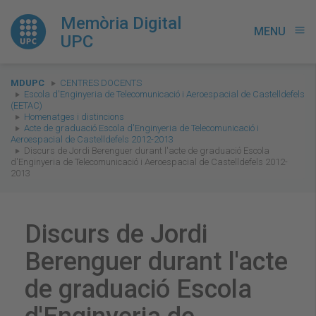
Memòria Digital
MENU
menu
UPC
You
MDUPC
CENTRES DOCENTS
are
Escola d'Enginyeria de Telecomunicació i Aeroespacial de Castelldefels
(EETAC)
here:
Homenatges i distincions
Acte de graduació Escola d'Enginyeria de Telecomunicació i
Aeroespacial de Castelldefels 2012-2013
Discurs de Jordi Berenguer durant l'acte de graduació Escola
d'Enginyeria de Telecomunicació i Aeroespacial de Castelldefels 2012-
2013
Discurs de Jordi
Berenguer durant l'acte
de graduació Escola