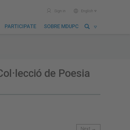
user
world
Sign in
English

PARTICIPATE
SOBRE MDUPC

Col·lecció de Poesia
Next →