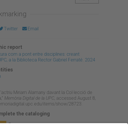
okmarking
Twitter
Email
ic report
ura com a pont entre disciplines: creant
PC, a la Biblioteca Rector Gabriel Ferraté. 2024
tities
m
l'actriu Miriam Alamany davant la Col·lecció de
,”
Memòria Digital de la UPC
, accessed August 8,
emoriadigital.upc.edu/items/show/28723
.
mplete the cataloging
ge