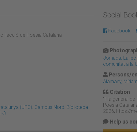
Social Bo
Facebook
Col·lecció de Poesia Catalana
Photograph
Jornada: La lect
comunitat a la U
Persons/en
Alamany, Míria
Citation
“Pla general de 
Poesia Catalana
 Catalunya (UPC). Campus Nord. Biblioteca
2026,
https://m
1-3
Help us co
Suggest chan