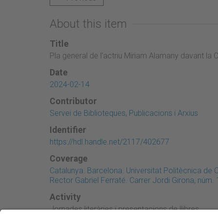
About this item
Title
Pla general de l'actriu Miriam Alamany davant la 
Date
2024-02-14
Contributor
Servei de Biblioteques, Publicacions i Arxius
Identifier
https://hdl.handle.net/2117/402677
Coverage
Catalunya. Barcelona. Universitat Politècnica de
Rector Gabriel Ferraté. Carrer Jordi Girona, núm. 
Activity
Jornades literàries i presentacions de llibres