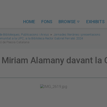
HOME
FONS
BROWSE
EXHIBITS

de Biblioteques, Publicacions i Arxius
Jornades literàries i presentacions
omunitat a la UPC, a la Biblioteca Rector Gabriel Ferraté. 2024
ció de Poesia Catalana
iu Miriam Alamany davant la 