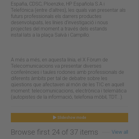
España, CDSC, Ploenzke, HP Española S.A i
Telefónica (entre d'altres), les quals van presentar als
futurs professionals els darrers productes
desenvolupats, les línies d'investigació i nous
projectes del moment a través dels estands
instal·lats a la plaça Salvà i Campillo.
A més a més, en aquesta línia, el X Fòrum de
Telecomunicacions va presentar diverses
conferències i taules rodones amb professionals de
diferents àmbits per tal de debatre sobre les
qüestions que afectaven al món de les TIC en aquell
moment: telecomunicacions, electrònica i telemàtica
(autopistes de la informació, telefonia mòbil, TDT...).
Slideshow mode
Browse first 24 of 37 items
View all