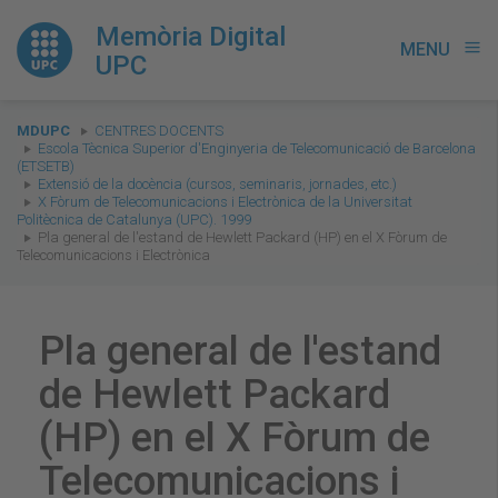
Memòria Digital
MENU
menu
UPC
You
MDUPC
CENTRES DOCENTS
are
Escola Tècnica Superior d'Enginyeria de Telecomunicació de Barcelona
(ETSETB)
here:
Extensió de la docència (cursos, seminaris, jornades, etc.)
X Fòrum de Telecomunicacions i Electrònica de la Universitat
Politècnica de Catalunya (UPC). 1999
Pla general de l'estand de Hewlett Packard (HP) en el X Fòrum de
Telecomunicacions i Electrònica
Pla general de l'estand
de Hewlett Packard
(HP) en el X Fòrum de
Telecomunicacions i