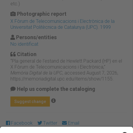
etc.)
Photographic report
X Fòrum de Telecomunicacions i Electrònica de la
Universitat Politècnica de Catalunya (UPC). 1999
Persons/entities
No identificat
Citation
“Pla general de l'estand de Hewlett Packard (HP) en el
X Fòrum de Telecomunicacions i Electrònica,”
Memòria Digital de la UPC
, accessed August 7, 2026,
https://memoriadigital.upc.edu/items/show/1155
.
Help us complete the cataloging
Suggest change
Facebook
Twitter
Email