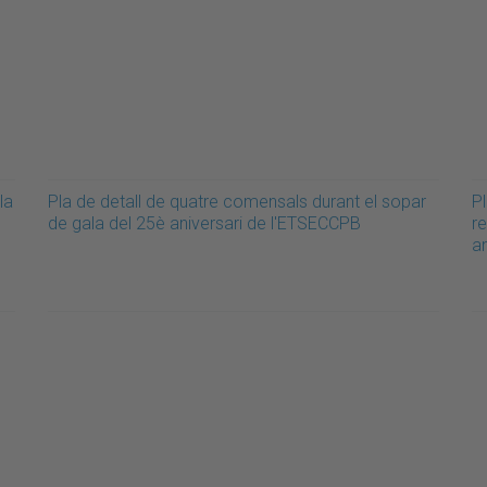
la
Pla de detall de quatre comensals durant el sopar
Pl
de gala del 25è aniversari de l'ETSECCPB
re
a