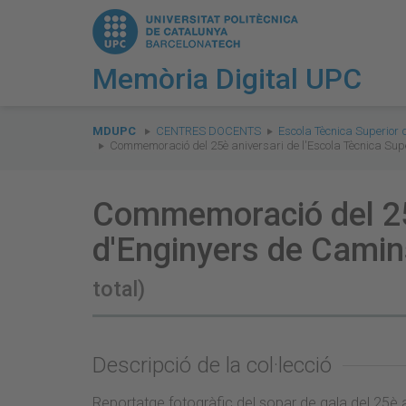
Memòria Digital UPC
You
are
MDUPC
CENTRES DOCENTS
Escola Tècnica Superior
Commemoració del 25è aniversari de l'Escola Tècnica Sup
here:
Commemoració del 25è
d'Enginyers de Camin
total)
Descripció de la col·lecció
Reportatge fotogràfic del sopar de gala del 25è an