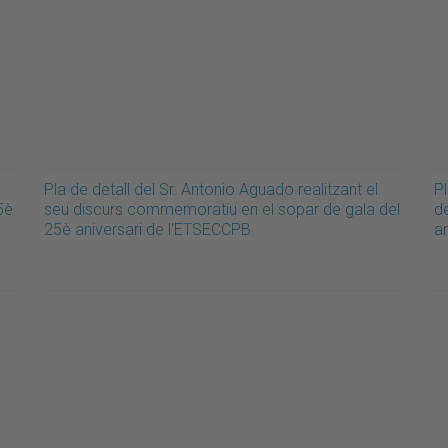
Pla de detall del Sr. Antonio Aguado realitzant el
Pl
5è
seu discurs commemoratiu en el sopar de gala del
d
25è aniversari de l'ETSECCPB
a