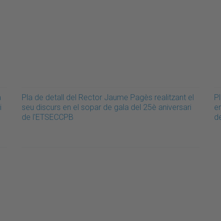
a
Pla de detall del Rector Jaume Pagès realitzant el
P
i
seu discurs en el sopar de gala del 25è aniversari
e
de l'ETSECCPB
d