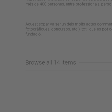
més de 400 persones, entre professionals, personali
Aquest sopar va ser un dels molts actes commemor
fotogràfiques, concursos, etc.), tot i que es po
fundació.
Browse all 14 items