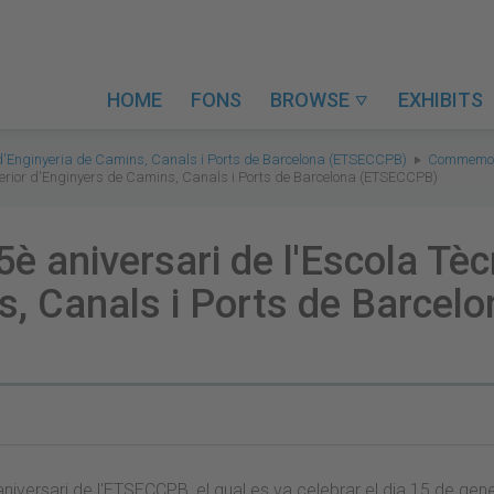
HOME
FONS
BROWSE
EXHIBITS

 d'Enginyeria de Camins, Canals i Ports de Barcelona (ETSECCPB)
Commemor
erior d'Enginyers de Camins, Canals i Ports de Barcelona (ETSECCPB)
 aniversari de l'Escola Tèc
s, Canals i Ports de Barce
iversari de l'ETSECCPB, el qual es va celebrar el dia 15 de gener