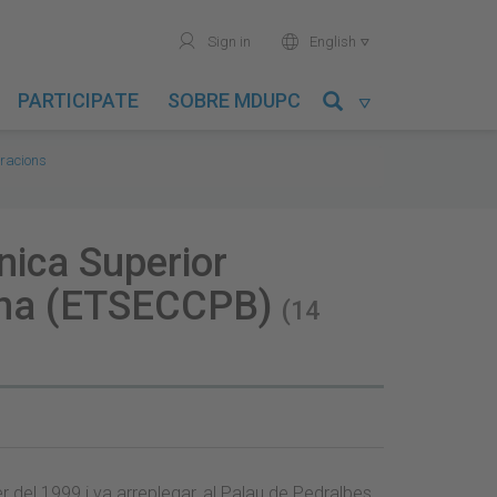
user
world
Sign in
English

PARTICIPATE
SOBRE MDUPC

acions
nica Superior
lona (ETSECCPB)
(14
 del 1999 i va arreplegar, al Palau de Pedralbes,