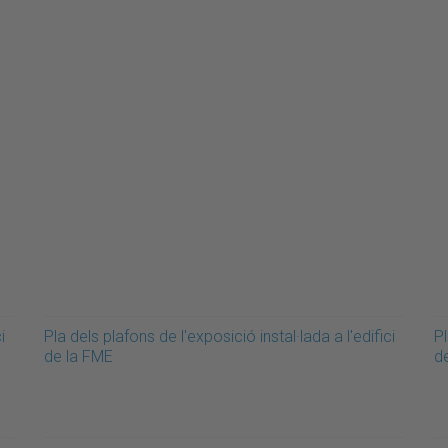
i
Pla dels plafons de l'exposició instal·lada a l'edifici
Pl
de la FME
d