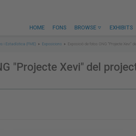
HOME
FONS
BROWSE
EXHIBITS

s i Estadística (FME)
Exposicions
Exposició de fotos ONG "Projecte Xevi" 
G "Projecte Xevi" del proje