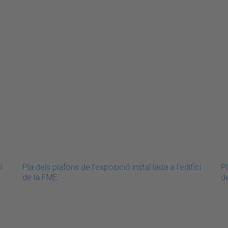
i
Pla dels plafons de l'exposició instal·lada a l'edifici
Pl
de la FME
d