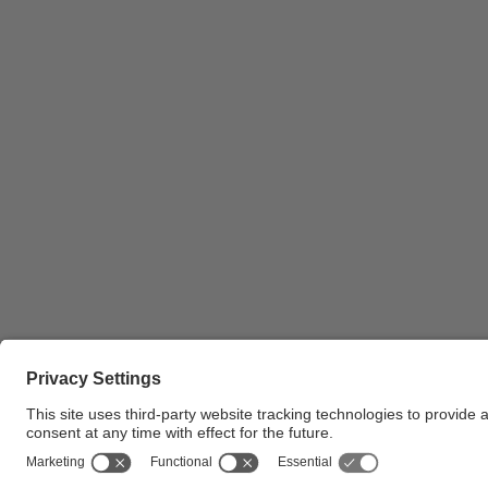
Pla dels plafons de l'exposició instal·lada a l'edific
de la FME