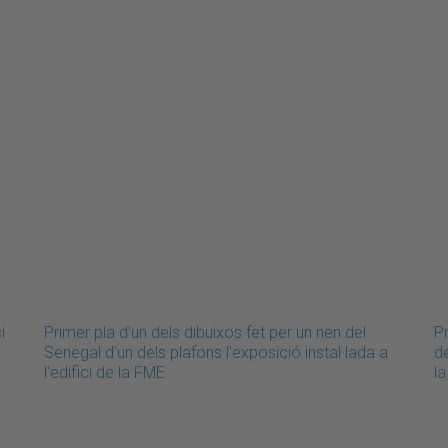
i
Primer pla d'un dels dibuixos fet per un nen del
P
Senegal d'un dels plafons l'exposició instal·lada a
de
l'edifici de la FME
l