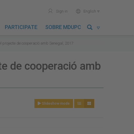
user
world
Sign in
English

PARTICIPATE
SOBRE MDUPC

del projecte de cooperació amb Senegal, 2017
cte de cooperació amb
Slideshow mode