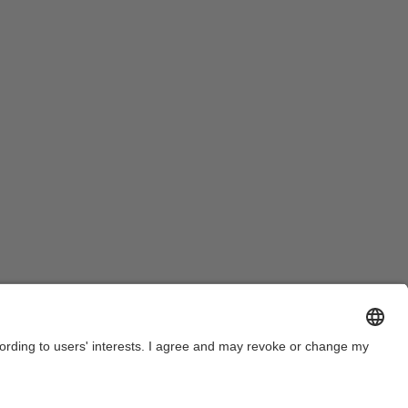
a dels plafons de l'exposició instal·lada a l'edifici
e la FME